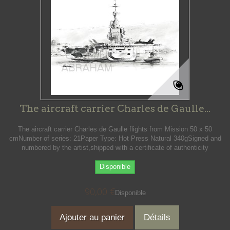
The aircraft carrier Charles de Gaulle...
The aircraft carrier Charles de Gaulle flights from Mission 50 x 50
cmNumber of series: 21Paper Type: Hot Press Natural 340gSigned and
numbered by the artist,shipped with a certificate of authenticity
Disponible
90,00 €
Disponible
Ajouter au panier
Détails