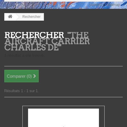
contact
sitemap
Rechercher
RECHERCHER
"THE
AIRCRAFT CARRIER
CHARLES DE"
1 résultat a été trouvé.
Comparer (
0
)
Résultats 1 - 1 sur 1.